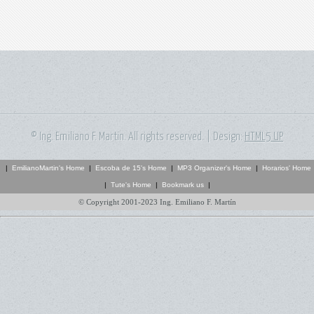
© Ing. Emiliano F. Martin. All rights reserved. | Design:
HTML5 UP
|
EmilianoMartin's Home
|
Escoba de 15's Home
|
MP3 Organizer's Home
|
Horarios' Home
|
Tute's Home
|
Bookmark us
|
© Copyright 2001-2023 Ing. Emiliano F. Martín