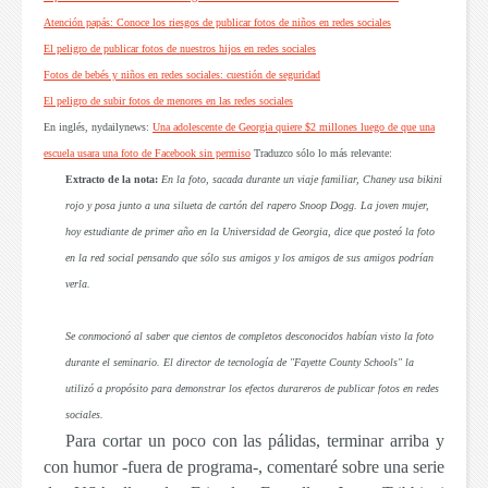
Atención papás: Conoce los riesgos de publicar fotos de niños en redes sociales
El peligro de publicar fotos de nuestros hijos en redes sociales
Fotos de bebés y niños en redes sociales: cuestión de seguridad
El peligro de subir fotos de menores en las redes sociales
En inglés,
nydailynews
:
Una adolescente de Georgia quiere $2 millones luego de que una
escuela usara una foto de Facebook sin permiso
Traduzco sólo lo más relevante:
Extracto de la nota:
En la foto, sacada durante un viaje familiar, Chaney usa bikini
rojo y posa junto a una silueta de cartón del rapero Snoop Dogg. La joven mujer,
hoy estudiante de primer año en la Universidad de Georgia, dice que posteó la foto
en la red social pensando que sólo sus amigos y los amigos de sus amigos podrían
verla.
Se conmocionó al saber que cientos de completos desconocidos habían visto la foto
durante el seminario. El director de tecnología de "Fayette County Schools" la
utilizó a propósito para demonstrar los efectos durareros de publicar fotos en redes
sociales.
Para cortar un poco con las pálidas, terminar arriba y
con humor -fuera de programa-, comentaré sobre una serie