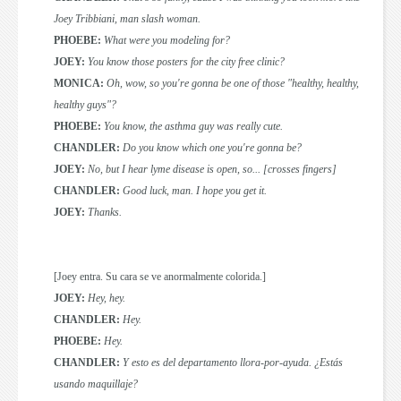
Joey Tribbiani, man slash woman.
PHOEBE:
What were you modeling for?
JOEY:
You know those posters for the city free clinic?
MONICA:
Oh, wow, so you're gonna be one of those "healthy, healthy,
healthy guys"?
PHOEBE:
You know, the asthma guy was really cute.
CHANDLER:
Do you know which one you're gonna be?
JOEY:
No, but I hear lyme disease is open, so... [crosses fingers]
CHANDLER:
Good luck, man. I hope you get it.
JOEY:
Thanks.
[Joey entra. Su cara se ve anormalmente colorida.]
JOEY:
Hey, hey.
CHANDLER:
Hey.
PHOEBE:
Hey.
CHANDLER:
Y esto es del departamento llora-por-ayuda. ¿Estás
usando maquillaje?