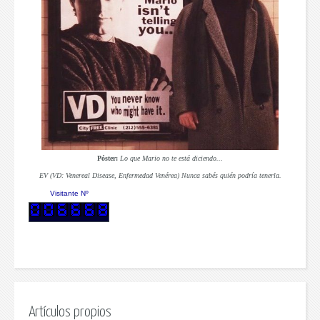
Póster:
Lo que Mario no te está diciendo...
EV (VD:
V
enereal
D
isease,
E
nfermedad
V
enérea) Nunca sabés quién podría tenerla.
Visitante Nº
Artículos propios