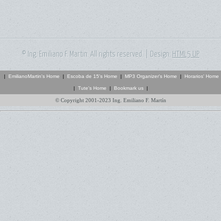
© Ing. Emiliano F. Martin. All rights reserved. | Design:
HTML5 UP
|
EmilianoMartin's Home
|
Escoba de 15's Home
|
MP3 Organizer's Home
|
Horarios' Home
|
Tute's Home
|
Bookmark us
|
© Copyright 2001-2023 Ing. Emiliano F. Martín