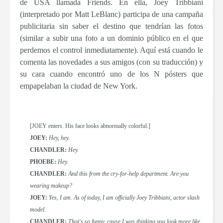
de USA llamada
Friends
. En ella, Joey Tribbiani
(interpretado por Matt LeBlanc) participa de una campaña
publicitaria sin saber el destino que tendrían las fotos
(similar a subir una foto a un dominio público en el que
perdemos el control inmediatamente). Aquí está cuando le
comenta las novedades a sus amigos (con su traducción) y
su cara cuando encontró uno de los N pósters que
empapelaban la ciudad de New York.
[JOEY enters. His face looks abnormally colorful.]
JOEY:
Hey, hey.
CHANDLER:
Hey.
PHOEBE:
Hey.
CHANDLER:
And this from the cry-for-help department. Are you
wearing makeup?
JOEY:
Yes, I am. As of today, I am officially Joey Tribbiani, actor slash
model.
CHANDLER:
That's so funny, cause I was thinking you look more like